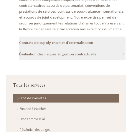
contrats-cadres, accords de partenariat, conventions de
prestations de services, contrats de sous-traitance internationale,
et accords de joint development. Notre expertise permet de
sécuriser juridiquement les relations d'affaires tout en préservant
la flexibilité nécessaire à l'adaptation aux évolutions du marché.
Contrats de supply chain et d'externalisation
Nous accompagnons les entreprises dans la structuration
Évaluation des risques et gestion contractuelle
juridique de leur chaîne d'approvisionnement et de leurs
Nous réalisons des évaluations complètes des risques juridiques
opérations d'externalisation : rédaction de contrats
associés aux engagements contractuels de nos clients. Ce service
d'approvisionnement long terme, accords de niveau de service
inclut l'audit du portefeuille de contrats existants, l'identification
(SLA), contrats d'outsourcing IT et métier, et mise en place de
des clauses problématiques, la mise en place de matrices de
politiques d'achats conformes aux meilleures pratiques. Chaque
Tous les services
risques, et la recommandation de mesures correctives. Notre
contrat intègre des mécanismes de gestion de la performance,
objectif est d'atténuer les responsabilités potentielles et
de transfert de risques et de résolution des différends.
d'optimiser la position contractuelle de nos clients dans leurs
Droit des Sociétés
relations commerciales.
Finance & Marchés
Droit Commercial
Résolution des Litiges