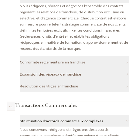
réglementations en vigueur (droit des sociétés, droit fiscal,
Nous rédigeons, révisons et négocions l'ensemble des contrats
réglementation des changes).
régissant les relations de franchise, de distribution exclusive ou
sélective, et d'agence commerciale. Chaque contrat est élaboré
sur mesure pour refléter la stratégie commerciale de nos clients,
définir les territoires exclusifs, fixer les conditions financières
(redevances, droits d'entrée), et établir les obligations
réciproques en matière de formation, d'approvisionnement et de
respect des standards de la marque.
Conformité réglementaire en franchise
Nous assistons les franchiseurs et franchisés dans la mise en
Expansion des réseaux de franchise
conformité avec les réglementations marocaines et
Nous accompagnons les entreprises dans le développement de
internationales applicables au droit de la franchise. Cela inclut le
Résolution des litiges en franchise
leurs réseaux de franchise au Maroc et à l'international :
respect des obligations précontractuelles d'information (DIP), la
Nous représentons nos clients dans la résolution des différends
structuration d'accords de master franchise, négociation de
conformité avec la loi 15-95 sur le code de commerce, et
liés aux contrats de franchise : inexécution des obligations
contrats de licence de marque, et mise en place de joint-
l'analyse des réglementations sectorielles spécifiques. Nous
Transactions Commerciales
04
contractuelles, rupture abusive de contrat, non-respect des
ventures pour pénétrer de nouveaux marchés. Notre approche
veillons à ce que chaque réseau de franchise soit structuré de
clauses d'exclusivité, détournement de clientèle, et contentieux
intègre les aspects de propriété intellectuelle, de droit de la
manière pérenne et conforme.
relatifs aux redevances. Nous privilégions une approche
concurrence et de réglementation des changes pour sécuriser
Structuration d'accords commerciaux complexes
pragmatique combinant négociation amiable, médiation et, si
l'expansion commerciale de nos clients.
Nous concevons, rédigeons et négocions des accords
nécessaire, recours aux juridictions compétentes ou à l'arbitrage.
commerciaux complexes adaptés aux enjeux de nos clients :