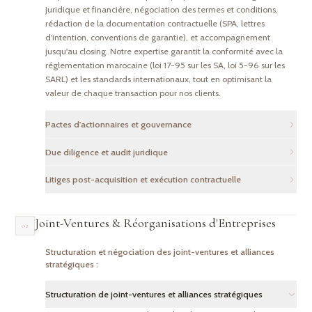
juridique et financière, négociation des termes et conditions,
rédaction de la documentation contractuelle (SPA, lettres
d'intention, conventions de garantie), et accompagnement
jusqu'au closing. Notre expertise garantit la conformité avec la
réglementation marocaine (loi 17-95 sur les SA, loi 5-96 sur les
SARL) et les standards internationaux, tout en optimisant la
valeur de chaque transaction pour nos clients.
Pactes d'actionnaires et gouvernance
Nous rédigeons et négocions des pactes d'actionnaires sur
Due diligence et audit juridique
mesure, des statuts sociaux et des politiques de gouvernance
Nous conduisons des audits juridiques approfondis couvrant
d'entreprise. Ces instruments définissent avec précision les droits
Litiges post-acquisition et exécution contractuelle
l'ensemble des aspects corporate : examen des documents
et obligations de chaque partie, les mécanismes de prise de
Nous assistons nos clients dans la gestion des différends
sociaux, analyse des contrats commerciaux et de travail,
décision, les clauses de sortie (drag-along, tag-along, droit de
survenant après la réalisation d'une opération d'acquisition : mise
vérification de la conformité réglementaire, évaluation des
préemption), ainsi que les procédures de résolution des conflits
Joint-Ventures & Réorganisations d'Entreprises
02
en jeu des garanties de passif, ajustements de prix, inexécution
risques contentieux latents et revue des états financiers. Ce
internes. Notre objectif est d'assurer un équilibre durable entre les
des obligations post-closing, clauses de non-concurrence et
travail minutieux permet d'identifier les risques potentiels, de
intérêts des différents associés ou actionnaires.
Structuration et négociation des joint-ventures et alliances
contentieux relatifs aux déclarations et garanties du vendeur.
quantifier les passifs éventuels et de sécuriser la prise de décision
stratégiques :
Notre approche combine négociation stratégique et, si
des investisseurs avant, pendant et après la transaction.
nécessaire, action judiciaire ou arbitrale pour protéger les intérêts
Structuration de joint-ventures et alliances stratégiques
de nos clients.