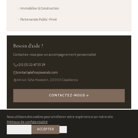
Immobilier & Construction
Partenariats Public-Privé
Besoin d'aide ?
Contactez-nous pour un accompagnement personnalisé.
+212 (5) 22 47 55 29
contact@lafroujiavocats.com
64 rue Taha Houssein, 20000 Casablanca
CONTACTEZ-NOUS
Nous utilisons des cookies pour améliorer votre expérience sur notre site.
Politique de confidentialité
REFUSER
ACCEPTER